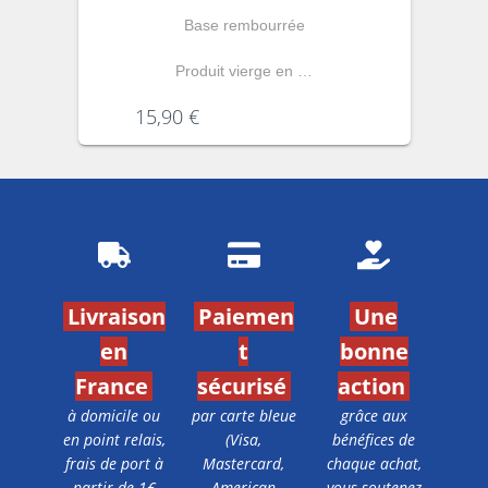
Base rembourrée
Produit vierge en …
15,90
€
Livraison
Paiemen
Une
en
t
bonne
France
sécurisé
action
à domicile ou
par carte bleue
grâce aux
en point relais,
(Visa,
bénéfices de
frais de port à
Mastercard,
chaque achat,
partir de 1€
American
vous soutenez