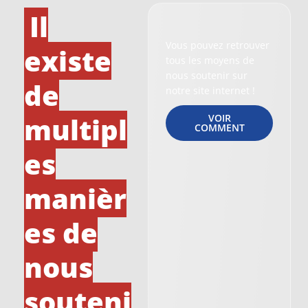
Il
Vous pouvez retrouver
existe
tous les moyens de
nous soutenir sur
de
notre site internet !
multipl
VOIR
COMMENT
es
manièr
es de
nous
souteni