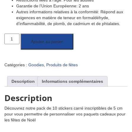
Restrictions liées à l’âge: Pour les adultes
Garantie de l’Union Européenne: 2 ans
Autres informations relatives à la conformité: Répond aux
exigences en matière de teneur en formaldéhyde,
d’inflammabilité, de plomb, de cadmium et de phtalates.
quantité
Ajouter au panier
de
Pack
de
10
Catégories :
Goodies
,
Produits de fêtes
étiquettes
cadeau
de
Description
Informations complémentaires
Noël
Description
Découvrez notre pack de 10 stickers carré inscriptibles de 5 cm
pour vous permettre de personnaliser vos paquets cadeaux pour
les fêtes de Noël