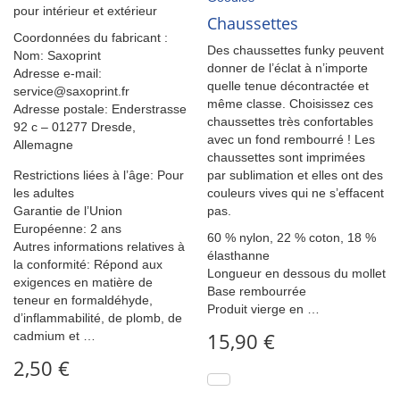
pour intérieur et extérieur
Chaussettes
Coordonnées du fabricant :
Des chaussettes funky peuvent
Nom: Saxoprint
donner de l’éclat à n’importe
Adresse e-mail:
quelle tenue décontractée et
service@saxoprint.fr
même classe. Choisissez ces
Adresse postale: Enderstrasse
chaussettes très confortables
92 c – 01277 Dresde,
avec un fond rembourré ! Les
Allemagne
chaussettes sont imprimées
Restrictions liées à l’âge: Pour
par sublimation et elles ont des
les adultes
couleurs vives qui ne s’effacent
Garantie de l’Union
pas.
Européenne: 2 ans
60 % nylon, 22 % coton, 18 %
Autres informations relatives à
élasthanne
la conformité: Répond aux
Longueur en dessous du mollet
exigences en matière de
Base rembourrée
teneur en formaldéhyde,
Produit vierge en …
d’inflammabilité, de plomb, de
15,90
€
cadmium et …
2,50
€