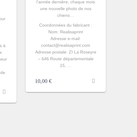
l’année dernière, chaque mois
une nouvelle photo de nos
chiens…
our
Coordonnées du fabricant :
Nom: Realisaprint
Adresse e-mail:
contact@realisaprint.com
s à
Adresse postale:
ZI La Roseyre
x
– 646 Route départementale
neur
15, …
 de
10,00
€