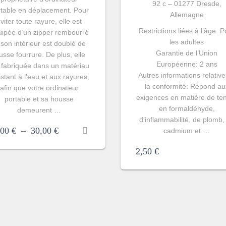
92 c – 01277 Dresde,
rtable en déplacement. Pour
Allemagne
viter toute rayure, elle est
Restrictions liées à l’âge: P
uipée d’un zipper rembourré
les adultes
 son intérieur est doublé de
Garantie de l’Union
usse fourrure. De plus, elle
Européenne: 2 ans
 fabriquée dans un matériau
Autres informations relative
istant à l’eau et aux rayures,
la conformité: Répond au
afin que votre ordinateur
exigences en matière de te
portable et sa housse
en formaldéhyde,
demeurent …
d’inflammabilité, de plomb,
,00
€
–
30,00
€
cadmium et …
2,50
€