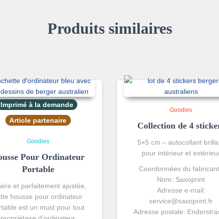
Produits similaires
Imprimé à la demande
Goodies
Article partenaire
Collection de 4 sticke
Goodies
5×5 cm – autocollant brilla
pour intérieur et extérieu
usse Pour Ordinateur
Portable
Coordonnées du fabricant
Nom: Saxoprint
ère et parfaitement ajustée,
Adresse e-mail:
tte housse pour ordinateur
service@saxoprint.fr
rtable est un must pour tout
Adresse postale: Enderstra
propriétaire d’ordinateur