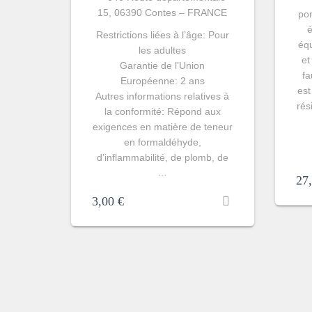
15, 06390 Contes – FRANCE
po
é
Restrictions liées à l’âge: Pour
éq
les adultes
et
Garantie de l’Union
fa
Européenne: 2 ans
est
Autres informations relatives à
rés
la conformité: Répond aux
exigences en matière de teneur
en formaldéhyde,
d’inflammabilité, de plomb, de
…
27
3,00
€